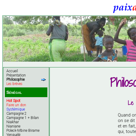
Accueil
Présentation
Philo
Philosophie
Les brèves
Sénégal
Hot Spot
Le 
Faire un don
Systémique
Campagne 2
Quand on
Campagne 1 + Bilan
on se dit
Niakhar
et en fai
Nianiane
Poleck-Mbine Birame
qui, tou
Yenguélé