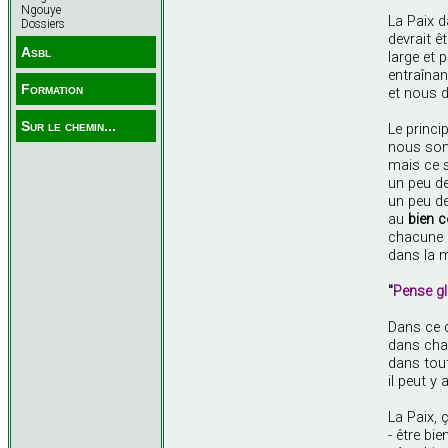
Ngouye
La Paix 
Dossiers
devrait 
Asbl
large et 
entraîna
Formation
et nous d
Sur le chemin...
Le princi
nous som
mais ce s
un peu d
un peu de
au
bien
chacune 
dans la m
"
Pense gl
Dans ce
dans cha
dans tout
il peut y
La Paix,
- être bi