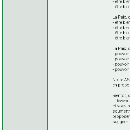
- être bi
- être bi
La Paix, 
- être bi
- être bi
- être bi
- être bi
La Paix, c
- pouvoir
- pouvoir
- pouvoir
- pouvoir
Notre AS
en propo
Bientôt, c
il deviend
et vous p
soumettr
proposer 
suggérer 
...