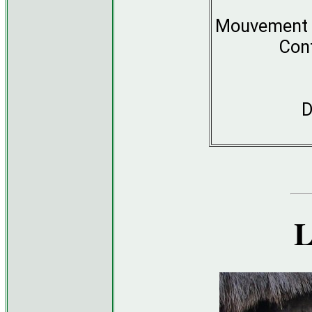
Mouvement Sé
Con
D
L