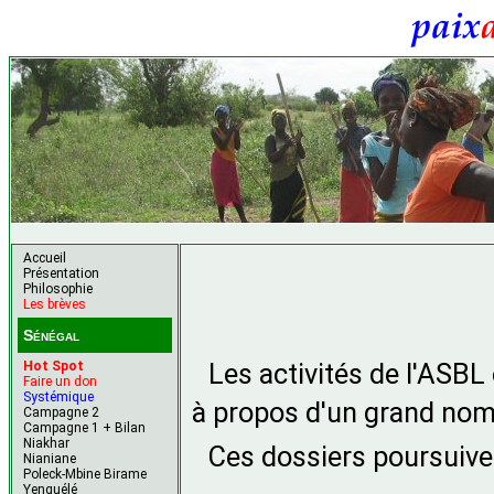
Accueil
Présentation
Philosophie
Les brèves
Sénégal
Les activités de l'ASBL
Hot Spot
Faire un don
Systémique
à propos d'un grand nom
Campagne 2
Campagne 1 + Bilan
Niakhar
Ces dossiers poursuive
Nianiane
Poleck-Mbine Birame
Yenguélé