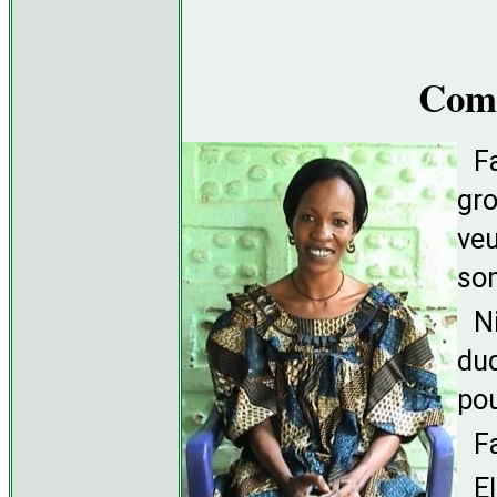
Comm
F
gro
veu
son
N
duq
pou
F
El