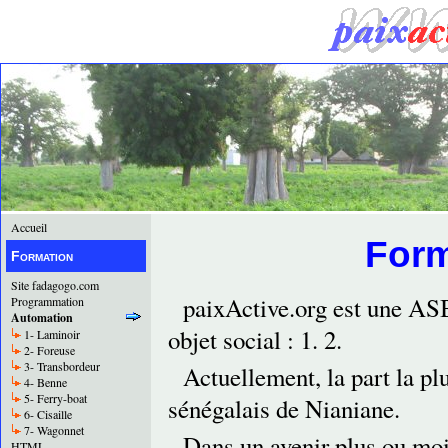
Accueil
Form
Formation
Site fadagogo.com
paixActive.org est une ASB
Programmation
Automation
objet social : 1. 2.
1- Laminoir
2- Foreuse
3- Transbordeur
Actuellement, la part la plu
4- Benne
5- Ferry-boat
sénégalais de Nianiane.
6- Cisaille
7- Wagonnet
Dans un avenir plus ou moi
HTML